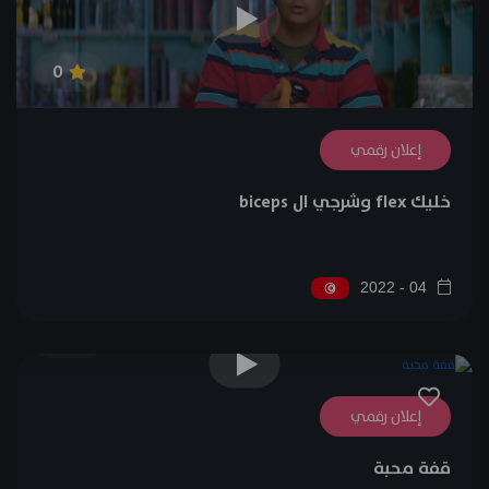
0
إعلان رقمي
خليك flex وشرجي ال biceps
04 - 2022
0
إعلان رقمي
قفة محبة