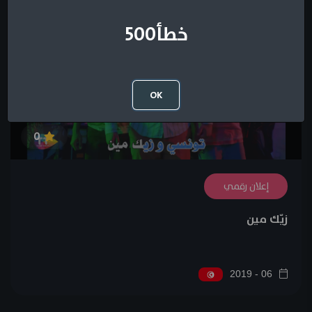
خطأ500
OK
0
إعلان رقمي
زيّك مين
06 - 2019