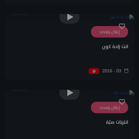
0
إعلان رقمي
انت زادة كون
03 - 2016
0
إعلان رقمي
انترنات صبّة