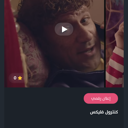
0
إعلان رقمي
كنترول فليكس