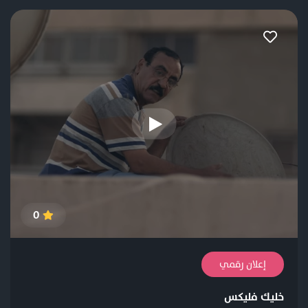
0
إعلان رقمي
خليك فليكس